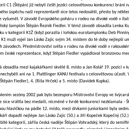
rii C1 (Štěpán) již nebyli čeští jezdci celosvětovou konkurencí bráni 
ho úspěchu naši reprezentanti sice letos nedosáhli, přesto by někter
še vyšumět. V závodě Evropského poháru v rodeu na divoké vodě v ita
 loňský šampión Štěpán Řezník Fiedler. V témž závodě obsadila Lenka K
u v kategorii K1Ž (když porazila i loňskou eurošampionku Deb Pinni
ii K1 muži vyjel Jan Lásko Zajíc svým 34. místem do té doby nejlepší u
h závodech. Předmistrovství světa v rodeu na divoké vodě v rakousk
m české reprezentace, když Stěpán Fiedler vypádloval bronzovou med
obsadila mezi kajakářkami skvělé 8. místo a Jan Kolář 19. pozici v k
 nechyběli ani na 1. Plattlinger KANU festivalu s celosvětovou účastí. 
. (Štěpán Fiedler), 4. (Ríša Hrček) a 5. místo (Davídek Kupka).
lením sezóny 2002 pak bylo bezesporu Mistrovství Evropy ve švýcar
se sice vrátila bez medailí, nicméně v tvrdé konkurenci nezklamala - 
nou hlavičkou na pádle 12. místo, mezi dívkami-juniorkami byla sedm
ři dopadli nejlépe Jan Lásko Zajíc (50.) a Jiří Kopeček Kopečný (52.)
bité kategorii, zářila česká naděje Štěpán Vohradský, který do semifi