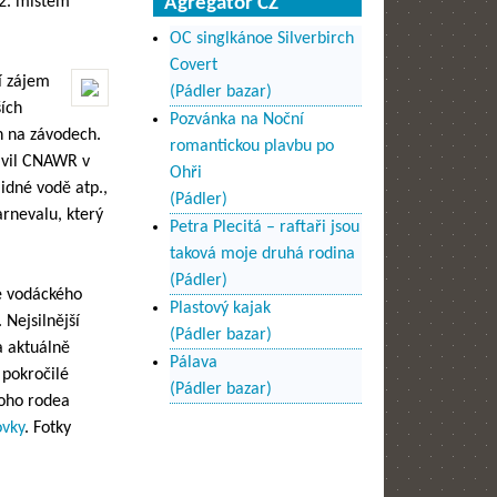
12. místem
Agregátor CZ
OC singlkánoe Silverbirch
Covert
ší zájem
(Pádler bazar)
ších
Pozvánka na Noční
n na závodech.
romantickou plavbu po
avil CNAWR v
Ohři
lidné vodě atp.,
(Pádler)
rnevalu, který
Petra Plecitá – raftaři jsou
taková moje druhá rodina
(Pádler)
ce vodáckého
Plastový kajak
 Nejsilnější
(Pádler bazar)
a aktuálně
Pálava
 pokročilé
(Pádler bazar)
toho rodea
ovky
. Fotky