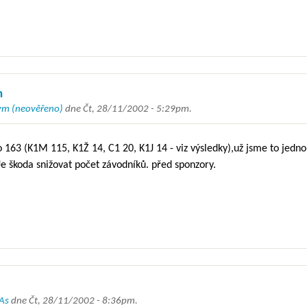
h
m (neověřeno)
dne
Čt, 28/11/2002 - 5:29pm
.
 163 (K1M 115, K1Ž 14, C1 20, K1J 14 - viz výsledky),už jsme to jedn
Je škoda snižovat počet závodníků. před sponzory.
As
dne
Čt, 28/11/2002 - 8:36pm
.