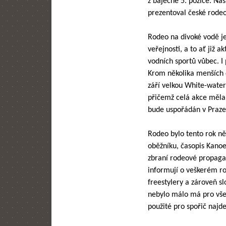
z báječné 5. pozice. Ná
prezentoval české rodeo
Rodeo na divoké vodě je 
veřejnosti, a to ať již a
vodních sportů vůbec. I
Krom několika menších 
září velkou White-water 
přičemž celá akce měla 
bude uspořádán v Praze
Rodeo bylo tento rok ně
oběžníku, časopis Kanoe
zbraní rodeové propaga
informují o veškerém rod
freestylery a zároveň sl
nebylo málo má pro vše
použité pro spořič najd