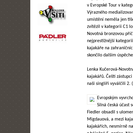
v Evropské Tour v katego
Výrazného medializované
umístění neměla jen ti
zvítězil v kategorii C1
Novotná bronzovou příčk
nejprestižnější kategor
kajakáře na zahraničníc
skončilo dalším úspěche
Lenka Kučerová-Novotná 
kajakářů. Čeští zástupci
naši singlíři vyválčili 2
Evropským vyvrcho
Silná česká účast 
Fiedler obsadil s ulome
Migdauová, a mezi kajaká
kajakářích, nesmírně na