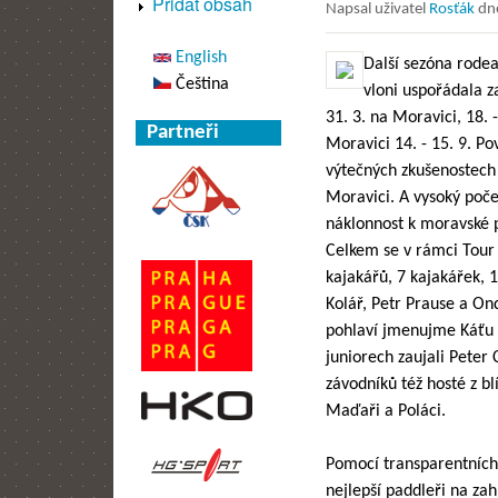
Přidat obsah
Napsal uživatel
Rosťák
dn
English
Další sezóna rodea
Čeština
vloni uspořádala z
31. 3. na Moravici, 18. -
Partneři
Moravici 14. - 15. 9. P
výtečných zkušenostech 
Moravici. A vysoký poče
náklonnost k moravské p
Celkem se v rámci Tour 
kajakářů, 7 kajakářek, 1
Kolář, Petr Prause a Ond
pohlaví jmenujme Káťu 
juniorech zaujali Peter
závodníků též hosté z blí
Maďaři a Poláci.
Pomocí transparentních
nejlepší paddleři na z