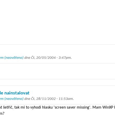
m (neověřeno)
dne
Čt, 20/05/2004 - 3:47pm
.
e nainstalovat
m (neověřeno)
dne
Čt, 28/11/2002 - 11:53am
.
at šetřič, tak mi to vyhodi hlasku 'screen saver missing'. Mam WinXP 
im?