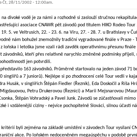
e
Čt, 28/11/2002 - 12:00am
.
 na divoké vodě je za námi a rozhodně si zaslouží stručnou rekapitulac
astřešující asociace CNAWR pět závodů pod titulem HIKO Rodeo Tour 2
 19. 5. ve Veltrusích, 22. - 23. 6. na Víru, 27. - 28. 7. u Bratislavy v 
ovodně nám bohužel znemožnily tradiční vygradované finále v Praze - T
z loňska i letoška jsme vzali rádi zavděk operativnímu přesunu finál
t závodníků, kteří přes relativně narychlo změněné podmínky přijeli
ohostinnosti jen potvrdili.
představilo 163 závodníků. Průměrně startovalo na jeden závod 71 b
0 singlířů a 7 juniorů). Nejlépe si po zhodnocení celé Tour vedli v kaj
ra Husák, v singlířích Štěpán Fiedler (Řezník), Eda Doskočil a Ríša Hr
Migdauovou, Petru Drukerovou (Řeznici) a Marii Mejsnarovou (Maun
 Csonka, Štěpán Vohradský a Pavel Junk. Závodů se zúčastňovali mim
zké i vzdálenější ciziny - nejvíce pochopitelně Slováci, silnou účastí ná
 kritérií byli zejména na základě umístění v závodech Tour vysílaní
ahraniční akce. Po loňském nedoceněném megaúspěchu v podobě prvn