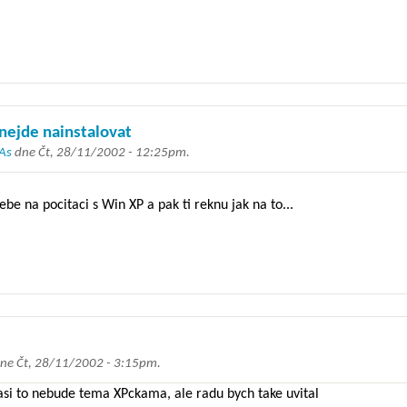
nejde nainstalovat
As
dne
Čt, 28/11/2002 - 12:25pm
.
be na pocitaci s Win XP a pak ti reknu jak na to...
ne
Čt, 28/11/2002 - 3:15pm
.
asi to nebude tema XPckama, ale radu bych take uvital