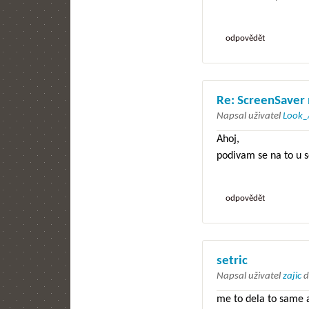
odpovědět
Re: ScreenSaver 
Napsal uživatel
Look_
Ahoj,
podivam se na to u se
odpovědět
setric
Napsal uživatel
zajic
d
me to dela to same 