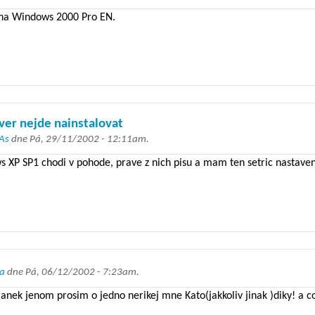
 na Windows 2000 Pro EN.
ver nejde nainstalovat
As
dne
Pá, 29/11/2002 - 12:11am
.
 XP SP1 chodi v pohode, prave z nich pisu a mam ten setric nastaven
a
dne
Pá, 06/12/2002 - 7:23am
.
anek jenom prosim o jedno nerikej mne Kato(jakkoliv jinak )diky! a co