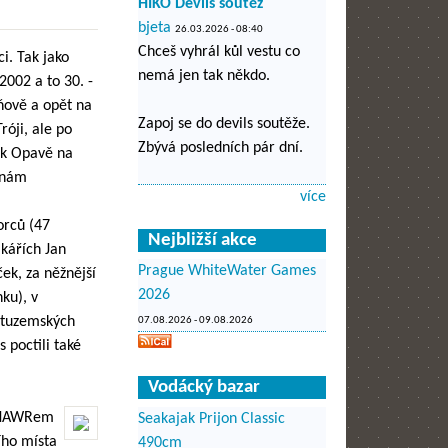
HIKO Devils soutěž
bjeta
26.03.2026 - 08:40
Chceš vyhrál kůl vestu co
i. Tak jako
nemá jen tak někdo.
002 a to 30. -
Čuňově a opět na
Zapoj se do devils soutěže.
róji, ale po
Zbývá posledních pár dní.
e k Opavě na
, nám
více
orců (47
Nejbližší akce
akářích Jan
Prague WhiteWater Games
ček, za něžnější
2026
ku), v
o tuzemských
07.08.2026
-
09.08.2026
s poctili také
Vodácký bazar
 CNAWRem
Seakajak Prijon Classic
ího místa
490cm