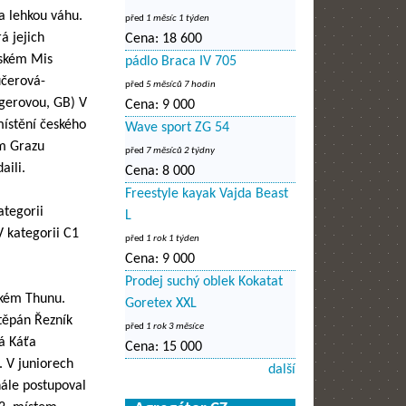
na lehkou váhu.
před
1 měsíc 1 týden
á jejich
Cena:
18 600
lském Mis
pádlo Braca IV 705
učerová-
před
5 měsíců 7 hodin
ngerovou, GB) V
Cena:
9 000
místění českého
Wave sport ZG 54
ém Grazu
před
7 měsíců 2 týdny
aili.
Cena:
8 000
Freestyle kayak Vajda Beast
ategorii
L
V kategorii C1
před
1 rok 1 týden
Cena:
9 000
Prodej suchý oblek Kokatat
ském Thunu.
Goretex XXL
Štěpán Řezník
před
1 rok 3 měsíce
á Káťa
Cena:
15 000
. V juniorech
další
nále postupoval