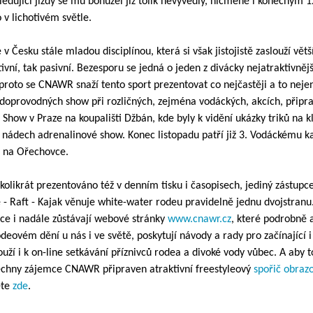
sledující jízdy se mu bohužel již tolik nevyvedly, nicméně i konečným 
 v lichotivém světle.
v Česku stále mladou disciplínou, která si však jistojistě zaslouží vět
ktivní, tak pasivní. Bezesporu se jedná o jeden z divácky nejatraktivněj
 proto se CNAWR snaží tento sport prezentovat co nejčastěji a to neje
doprovodných show při rozličných, zejména vodáckých, akcích, připr
Show v Praze na koupališti Džbán, kde byly k vidění ukázky triků na k
nádech adrenalinové show. Konec listopadu patří již 3. Vodáckému ka
 na Ořechovce.
kolikrát prezentováno též v denním tisku i časopisech, jediný zástup
 - Raft - Kajak věnuje white-water rodeu pravidelně jednu dvojstranu.
ce i nadále zůstávají webové stránky
www.cnawr.cz
, které podrobně 
eovém dění u nás i ve světě, poskytují návody a rady pro začínající i
ouží i k on-line setkávání příznivců rodea a divoké vody vůbec. A aby 
chny zájemce CNAWR připraven atraktivní freestyleový
spořič obraz
ete
zde
.