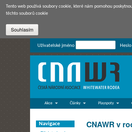
Tento web používá soubory cookie, které nám pomohou poskytnout 
těchto souborů cookie
Přihlášení
Uživatelské jméno
Heslo
CNAWR -
Česká
Národní
Asociace
Main menu
Whitewater
Akce
Články
Playspoty
Rodea o.s.
CNAWR v ro
Navigace