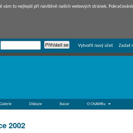
Přejít k hlavnímu obsahu
vám to nejlepší při návštěvě našich webových stránek. Pokračování
Vytvořit nový účet
Zaslat 
Galerie
Diskuze
Bazar
O CNAWRu
ce 2002