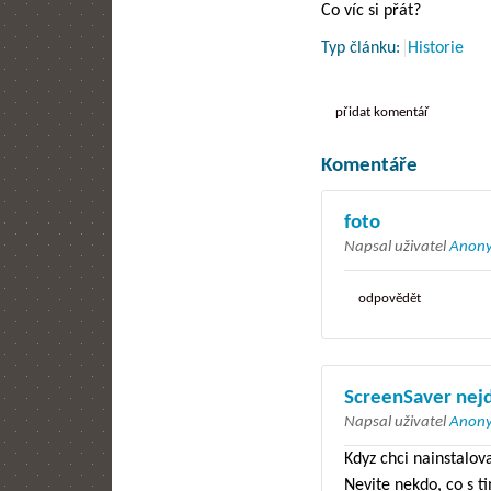
Co víc si přát?
Typ článku:
Historie
přidat komentář
Komentáře
foto
Napsal uživatel
Anony
odpovědět
ScreenSaver nejd
Napsal uživatel
Anony
Kdyz chci nainstalov
Nevite nekdo, co s t