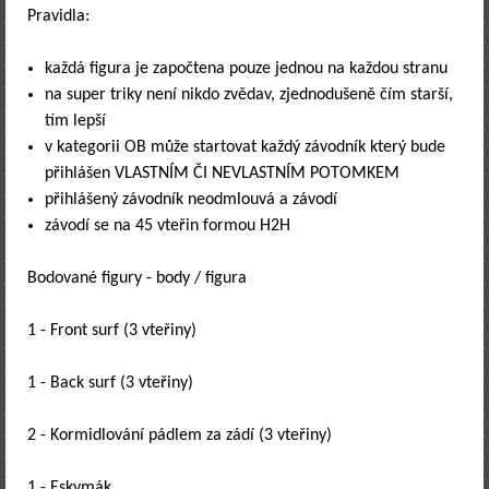
Pravidla:
každá figura je započtena pouze jednou na každou stranu
na super triky není nikdo zvědav, zjednodušeně čím starší,
tím lepší
v kategorii OB může startovat každý závodník který bude
přihlášen VLASTNÍM ČI NEVLASTNÍM POTOMKEM
přihlášený závodník neodmlouvá a závodí
závodí se na 45 vteřin formou H2H
Bodované figury - body / figura
1 - Front surf (3 vteřiny)
1 - Back surf (3 vteřiny)
2 - Kormidlování pádlem za zádí (3 vteřiny)
1 - Eskymák