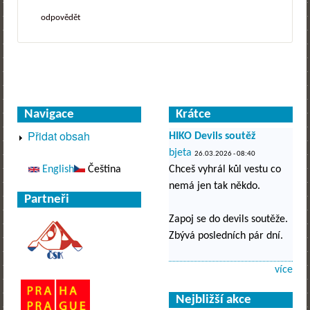
odpovědět
Navigace
Krátce
Přidat obsah
HIKO Devils soutěž
bjeta
26.03.2026 - 08:40
English
Čeština
Chceš vyhrál kůl vestu co
nemá jen tak někdo.
Partneři
Zapoj se do devils soutěže.
Zbývá posledních pár dní.
více
Nejbližší akce