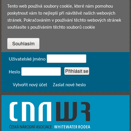
Přejít k hlavnímu obsahu
Tento web používá soubory cookie, které nám pomohou
poskytnout vám to nejlepší při návštěvě našich webových
stránek. Pokračováním v používání těchto webových stránek
souhlasíte s používáním těchto souborů cookie
Přihlášení
Uživatelské jméno
Heslo
Vytvořit nový účet
Zaslat nové heslo
CNAWR -
Česká
Národní
Asociace