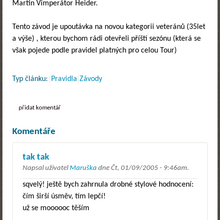
Martin Vimperátor Heider.
Tento závod je upoutávka na novou kategorii veteránů (35let
a výše) , kterou bychom rádi otevřeli příští sezónu (která se
však pojede podle pravidel platných pro celou Tour)
Typ článku:
Pravidla
Závody
přidat komentář
Komentáře
tak tak
Napsal uživatel
Maruška
dne
Čt, 01/09/2005 - 9:46am
.
sqvelý! ještě bych zahrnula drobné stylové hodnocení:
čím širší úsměv, tím lepčí!
už se moooooc těším