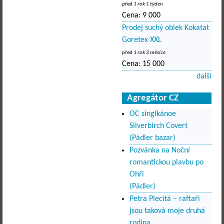
před
1 rok 1 týden
Cena:
9 000
Prodej suchý oblek Kokatat
Goretex XXL
před
1 rok 3 měsíce
Cena:
15 000
další
Agregátor CZ
OC singlkánoe
Silverbirch Covert
(Pádler bazar)
Pozvánka na Noční
romantickou plavbu po
Ohři
(Pádler)
Petra Plecitá – raftaři
jsou taková moje druhá
rodina