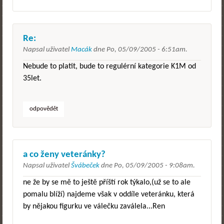
Re:
Napsal uživatel
Macák
dne
Po, 05/09/2005 - 6:51am
.
Nebude to platit, bude to regulérní kategorie K1M od
35let.
odpovědět
a co ženy veteránky?
Napsal uživatel
Švábeček
dne
Po, 05/09/2005 - 9:08am
.
ne že by se mě to ještě příští rok týkalo,(už se to ale
pomalu blíží) najdeme však v oddíle veteránku, která
by nějakou figurku ve válečku zaválela...Ren