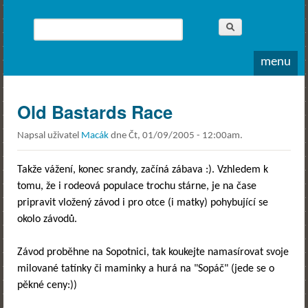
Whitewater
Rodea o.s.
Hledat
Vyhledávání
menu
Old Bastards Race
Napsal uživatel
Macák
dne
Čt, 01/09/2005 - 12:00am
.
Takže vážení, konec srandy, začíná zábava :). Vzhledem k
tomu, že i rodeová populace trochu stárne, je na čase
pripravit vložený závod i pro otce (i matky) pohybující se
okolo závodů.
Závod proběhne na Sopotnici, tak koukejte namasírovat svoje
milované tatínky či maminky a hurá na "Sopáč" (jede se o
pěkné ceny:))