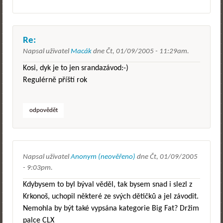
Re:
Napsal uživatel
Macák
dne
Čt, 01/09/2005 - 11:29am
.
Kosi, dyk je to jen srandazávod:-)
Regulérně příští rok
odpovědět
Napsal uživatel
Anonym (neověřeno)
dne
Čt, 01/09/2005
- 9:03pm
.
Kdybysem to byl býval věděl, tak bysem snad i slezl z
Krkonoš, uchopil některé ze svých dětičků a jel závodit.
Nemohla by být také vypsána kategorie Big Fat? Držim
palce CLX