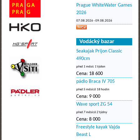
Prague WhiteWater Games
2026
07.08.2026
-
09.08.2026
Vodácký bazar
Seakajak Prijon Classic
490cm
před
1 měsíc 1 týden
Cena:
18 600
pádlo Braca IV 705
před
5 měsíců 18 hodin
Cena:
9 000
Wave sport ZG 54
před
7 měsíců 2 týdny
Cena:
8 000
Freestyle kayak Vajda
Beast L