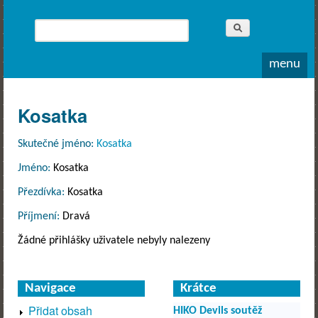
Whitewater
Rodea o.s.
Hledat
Vyhledávání
menu
Kosatka
Skutečné jméno:
Kosatka
Jméno:
Kosatka
Přezdívka:
Kosatka
Příjmení:
Dravá
Žádné přihlášky uživatele nebyly nalezeny
Navigace
Krátce
Přidat obsah
HIKO Devils soutěž