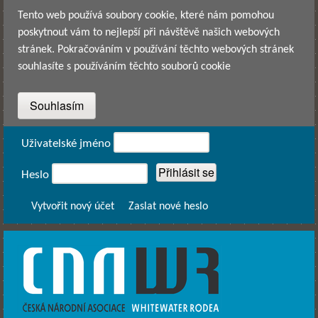
Přejít k hlavnímu obsahu
Tento web používá soubory cookie, které nám pomohou
poskytnout vám to nejlepší při návštěvě našich webových
stránek. Pokračováním v používání těchto webových stránek
souhlasíte s používáním těchto souborů cookie
Přihlášení
Uživatelské jméno
Heslo
Vytvořit nový účet
Zaslat nové heslo
CNAWR -
Česká
Národní
Asociace