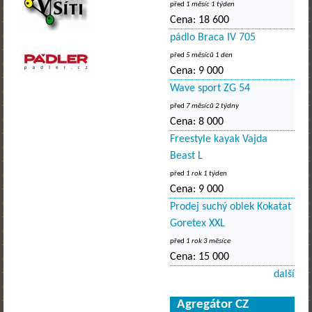
před
1 měsíc 1 týden
Cena:
18 600
pádlo Braca IV 705
před
5 měsíců 1 den
Cena:
9 000
Wave sport ZG 54
před
7 měsíců 2 týdny
Cena:
8 000
Freestyle kayak Vajda
Beast L
před
1 rok 1 týden
Cena:
9 000
Prodej suchý oblek Kokatat
Goretex XXL
před
1 rok 3 měsíce
Cena:
15 000
další
Agregátor CZ