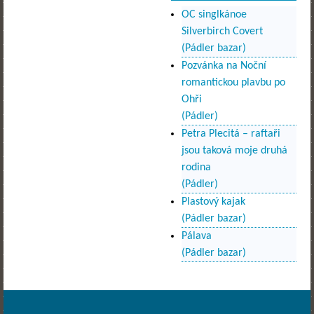
OC singlkánoe
Silverbirch Covert
(Pádler bazar)
Pozvánka na Noční
romantickou plavbu po
Ohři
(Pádler)
Petra Plecitá – raftaři
jsou taková moje druhá
rodina
(Pádler)
Plastový kajak
(Pádler bazar)
Pálava
(Pádler bazar)