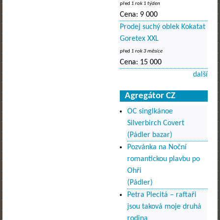
před
1 rok 1 týden
Cena:
9 000
Prodej suchý oblek Kokatat
Goretex XXL
před
1 rok 3 měsíce
Cena:
15 000
další
Agregátor CZ
OC singlkánoe
Silverbirch Covert
(Pádler bazar)
Pozvánka na Noční
romantickou plavbu po
Ohři
(Pádler)
Petra Plecitá – raftaři
jsou taková moje druhá
rodina