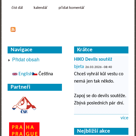
číst dál
mčr - české vrbné cnawr rodeo tour 2013
kalendář
přidat komentář
Navigace
Krátce
Přidat obsah
HIKO Devils soutěž
bjeta
26.03.2026 - 08:40
English
Čeština
Chceš vyhrál kůl vestu co
nemá jen tak někdo.
Partneři
Zapoj se do devils soutěže.
Zbývá posledních pár dní.
více
Nejbližší akce