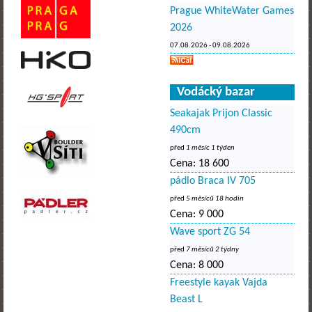
Prague WhiteWater Games
2026
07.08.2026
-
09.08.2026
Vodácký bazar
Seakajak Prijon Classic
490cm
před
1 měsíc 1 týden
Cena:
18 600
pádlo Braca IV 705
před
5 měsíců 18 hodin
Cena:
9 000
Wave sport ZG 54
před
7 měsíců 2 týdny
Cena:
8 000
Freestyle kayak Vajda
Beast L