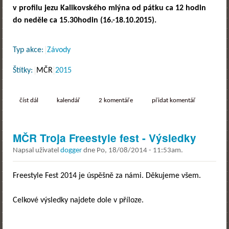
v profilu jezu Kalikovského mlýna od pátku ca 12 hodin
do neděle ca 15.30hodin (16.-18.10.2015).
Typ akce:
Závody
Štítky:
MČR
2015
číst dál
2015 mčr plzeň kalikovák
kalendář
2 komentáře
přidat komentář
MČR Troja Freestyle fest - Výsledky
Napsal uživatel
dogger
dne
Po, 18/08/2014 - 11:53am
.
Freestyle Fest 2014 je úspěšně za námi. Děkujeme všem.
Celkové výsledky najdete dole v příloze.