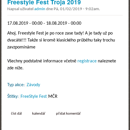
Freestyle Fest Troja 2019
Napsal uživatel
admin
dne
Pá, 01/02/2019 - 9:02am
.
17.08.2019 - 00:00
-
18.08.2019 - 00:00
Ahoj. Freestyle Fest je po roce zase tady! A je tady už po
dvacáté!!! Takže si kromě klasického průběhu taky trochu
zavzpomínáme
Všechny podstatné informace včetně
registrace
naleznete
zde níže.
Typ akce:
Závody
Štítky:
FreeStyle Fest
MČR
číst dál
freestyle fest troja 2019
kalendář
přidat komentář