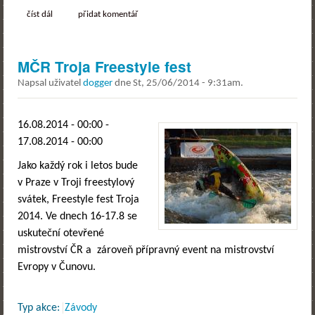
číst dál
mčr troja freestyle fest - výsledky
přidat komentář
MČR Troja Freestyle fest
Napsal uživatel
dogger
dne
St, 25/06/2014 - 9:31am
.
16.08.2014 - 00:00
-
17.08.2014 - 00:00
Jako každý rok i letos bude
v Praze v Troji freestylový
svátek, Freestyle fest Troja
2014. Ve dnech 16-17.8 se
uskuteční otevřené
mistrovství ČR a zároveň přípravný event na mistrovství
Evropy v Čunovu.
Typ akce:
Závody