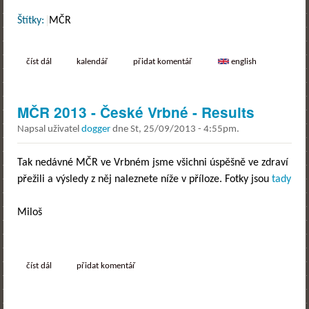
Štítky:
MČR
číst dál
mčr troja freestyle fest
kalendář
přidat komentář
english
MČR 2013 - České Vrbné - Results
Napsal uživatel
dogger
dne
St, 25/09/2013 - 4:55pm
.
Tak nedávné MČR ve Vrbném jsme všichni úspěšně ve zdraví
přežili a výsledy z něj naleznete níže v příloze. Fotky jsou
tady
Miloš
číst dál
mčr 2013 - české vrbné - results
přidat komentář