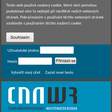
Přejít k hlavnímu obsahu
Tento web používá soubory cookie, které nám pomohou
poskytnout vám to nejlepší při návštěvě našich webových
stránek. Pokračováním v používání těchto webových stránek
souhlasíte s používáním těchto souborů cookie
Přihlášení
Uživatelské jméno
Heslo
Vytvořit nový účet
Zaslat nové heslo
CNAWR -
Česká
Národní
Asociace