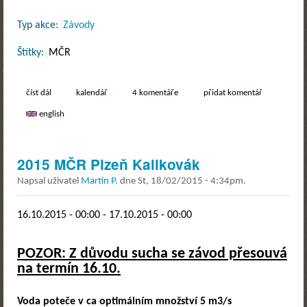
Typ akce:
Závody
Štítky:
MČR
číst dál
mčr troja freestyle fest 2016
kalendář
4 komentáře
přidat komentář
english
2015 MČR Plzeň Kalikovák
Napsal uživatel
Martin P.
dne
St, 18/02/2015 - 4:34pm
.
16.10.2015 - 00:00
-
17.10.2015 - 00:00
POZOR: Z důvodu sucha se závod přesouvá
na termín 16.10.
Voda poteče v ca optimálním množství 5 m3/s