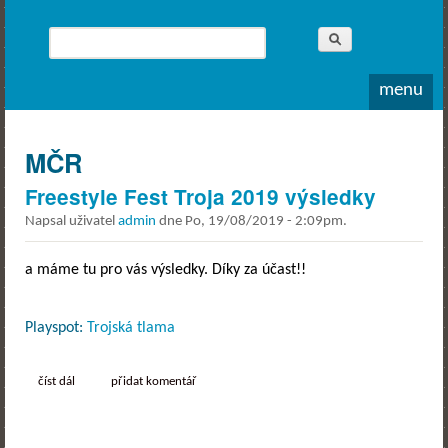
Whitewater
Rodea o.s.
Hledat
Vyhledávání
menu
MČR
Freestyle Fest Troja 2019 výsledky
Napsal uživatel
admin
dne
Po, 19/08/2019 - 2:09pm
.
a máme tu pro vás výsledky. Díky za účast!!
Playspot:
Trojská tlama
číst dál
freestyle fest troja 2019 výsledky
přidat komentář