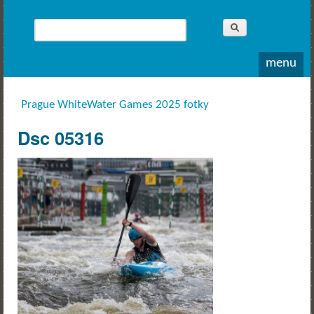
Whitewater
Rodea o.s.
Hledat
Vyhledávání
menu
Prague WhiteWater Games 2025 fotky
Jste zde
Dsc 05316