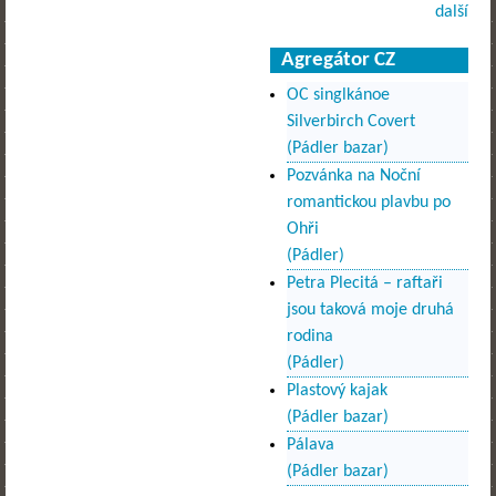
další
Agregátor CZ
OC singlkánoe
Silverbirch Covert
(Pádler bazar)
Pozvánka na Noční
romantickou plavbu po
Ohři
(Pádler)
Petra Plecitá – raftaři
jsou taková moje druhá
rodina
(Pádler)
Plastový kajak
(Pádler bazar)
Pálava
(Pádler bazar)