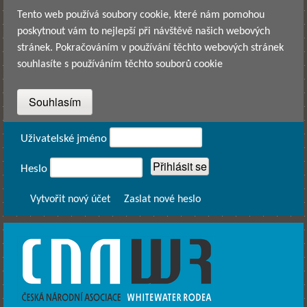
Přejít k hlavnímu obsahu
Tento web používá soubory cookie, které nám pomohou
poskytnout vám to nejlepší při návštěvě našich webových
stránek. Pokračováním v používání těchto webových stránek
souhlasíte s používáním těchto souborů cookie
Přihlášení
Uživatelské jméno
Heslo
Vytvořit nový účet
Zaslat nové heslo
CNAWR -
Česká
Národní
Asociace