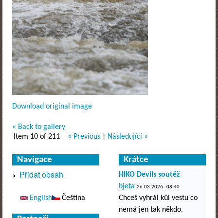
Download original image
« Back to gallery
Item 10 of 211
« Previous
|
Následující »
Navigace
Krátce
Přidat obsah
HIKO Devils soutěž
bjeta
26.03.2026 - 08:40
English
Čeština
Chceš vyhrál kůl vestu co
nemá jen tak někdo.