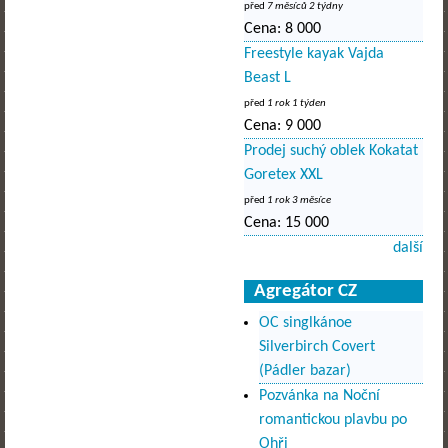
před
7 měsíců 2 týdny
Cena:
8 000
Freestyle kayak Vajda
Beast L
před
1 rok 1 týden
Cena:
9 000
Prodej suchý oblek Kokatat
Goretex XXL
před
1 rok 3 měsíce
Cena:
15 000
další
Agregátor CZ
OC singlkánoe
Silverbirch Covert
(Pádler bazar)
Pozvánka na Noční
romantickou plavbu po
Ohři