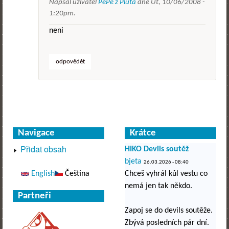
Napsal uživatel
PePe z Pluta
dne
Út, 10/06/2008 -
1:20pm
.
neni
odpovědět
Navigace
Krátce
Přidat obsah
HIKO Devils soutěž
bjeta
26.03.2026 - 08:40
English
Čeština
Chceš vyhrál kůl vestu co
nemá jen tak někdo.
Partneři
Zapoj se do devils soutěže.
Zbývá posledních pár dní.