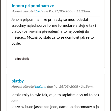
Jenom pripominam ze
Napsal uživatel
Zoid
dne
Po, 26/05/2008 - 11:23am
.
Jenom pripominam ze prihlasky se musi odeslat
vsecchny najednou ve forme formulare a stejne tak i
platby (bankovním převodem) a to nejpozději do
měsíce... Možná by stálo za to se domluvit jak se to
pošle.
odpovědět
platby
Napsal uživatel
Kačena
dne
Po, 26/05/2008 - 3:18pm
.
lonske roky to bylo tak, ze ja to zaplatim a vy mi to pak
date..
takze az bude jasne kdo jede, dame to dohromady a ja