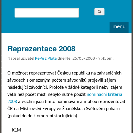
Whitewater
Rodea o.s.
Hledat
Vyhledávání
menu
Reprezentace 2008
Napsal uživatel
PePe z Pluta
dne
Ne, 25/05/2008 - 9:45pm
.
O možnost reprezentovat Českou republiku na zahraničních
závodech s omezeným počtem závodníků projevili zájem
následující závodníci. Protože v žádné kategorii nebyl zájem
větší než počet míst, nebylo nutné použít
nominační kritéria
2008
a všichni jsou tímto nominováni a mohou reprezentovat
ČR na Mistrovství Evropy ve Španělsku a Světovém poháru
(pokud dojde k omezení startujících).
K1M