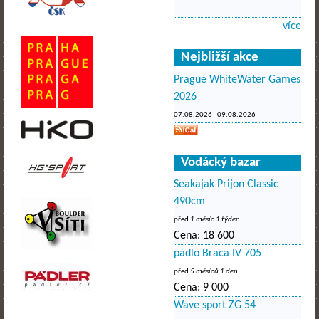
více
Nejbližší akce
Prague WhiteWater Games
2026
07.08.2026
-
09.08.2026
Vodácký bazar
Seakajak Prijon Classic
490cm
před
1 měsíc 1 týden
Cena:
18 600
pádlo Braca IV 705
před
5 měsíců 1 den
Cena:
9 000
Wave sport ZG 54