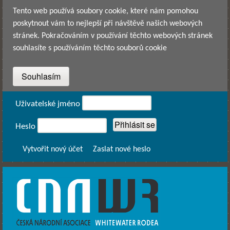
Přejít k hlavnímu obsahu
Tento web používá soubory cookie, které nám pomohou
poskytnout vám to nejlepší při návštěvě našich webových
stránek. Pokračováním v používání těchto webových stránek
souhlasíte s používáním těchto souborů cookie
Přihlášení
Uživatelské jméno
Heslo
Vytvořit nový účet
Zaslat nové heslo
CNAWR -
Česká
Národní
Asociace