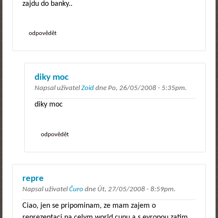
zajdu do banky..
odpovědět
diky moc
Napsal uživatel
Zoid
dne
Po, 26/05/2008 - 5:35pm
.
diky moc
odpovědět
repre
Napsal uživatel
Čuro
dne
Út, 27/05/2008 - 8:59pm
.
Ciao, jen se pripominam, ze mam zajem o
reprezentaci na celym world cupu a s evropou zatim