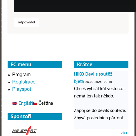
odpovědět
EC menu
Krátce
Program
HIKO Devils soutěž
Registrace
bjeta
26.03.2026 - 08:40
Playspot
Chceš vyhrál kůl vestu co
nemá jen tak někdo.
English
Čeština
Zapoj se do devils soutěže.
Sponzoři
Zbývá posledních pár dní.
více