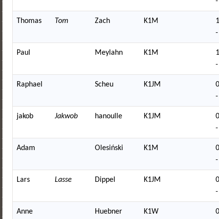
-
Thomas
Tom
Zach
K1M
-
Paul
Meylahn
K1M
-
Raphael
Scheu
K1JM
-
jakob
Jakwob
hanoulle
K1JM
-
Adam
Olesiński
K1M
-
Lars
Lasse
Dippel
K1JM
-
Anne
Huebner
K1W