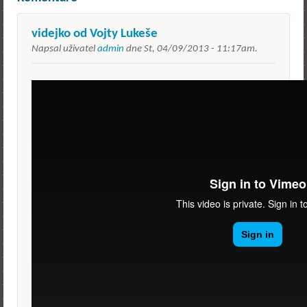
videjko od Vojty Lukeše
Napsal uživatel
admin
dne
St, 04/09/2013 - 11:17am
.