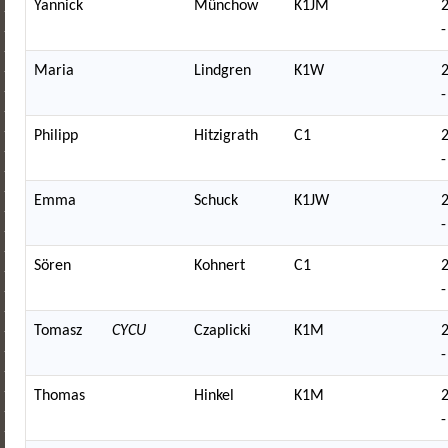
Yannick
Münchow
K1JM
-
Maria
Lindgren
K1W
-
Philipp
Hitzigrath
C1
-
Emma
Schuck
K1JW
-
Sören
Kohnert
C1
-
Tomasz
CYCU
Czaplicki
K1M
-
Thomas
Hinkel
K1M
-