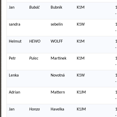
Jan
Bubáč
Bubník
K1M
-
sandra
sebelin
K1W
-
Helmut
HEWO
WOLFF
K1M
-
Petr
Pulec
Martínek
K1M
-
Lenka
Novotná
K1W
-
Adrian
Mattern
K1JM
-
Jan
Honza
Havelka
K1JM
-