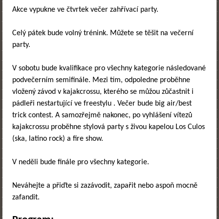
Akce vypukne ve čtvrtek večer zahřívací party.
Celý pátek bude volný trénink. Můžete se těšit na večerní
party.
V sobotu bude kvalifikace pro všechny kategorie následované
podvečerním semifinále. Mezi tím, odpoledne proběhne
vložený závod v kajakcrossu, kterého se můžou zůčastnit i
pádleři nestartující ve freestylu . Večer bude big air/best
trick contest. A samozřejmě nakonec, po vyhlášení vítezů
kajakcrossu proběhne stylová party s živou kapelou Los Culos
(ska, latino rock) a fire show.
V neděli bude finále pro všechny kategorie.
Neváhejte a přiďte si zazávodit, zapařit nebo aspoň mocně
zafandit.