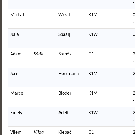
-
Michał
Wrzal
K1M
-
Julia
Spaaij
K1W
-
Adam
Sáďa
Staněk
C1
-
Jörn
Herrmann
K1M
-
Marcel
Bloder
K1M
-
Emely
Adelt
K1W
-
Vilém
Vilda
Klepač
C1