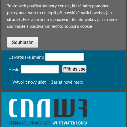
Přejít k hlavnímu obsahu
Tento web používá soubory cookie, které nám pomohou
poskytnout vám to nejlepší při návštěvě našich webových
stránek. Pokračováním v používání těchto webových stránek
souhlasíte s používáním těchto souborů cookie
Přihlášení
Uživatelské jméno
Heslo
Vytvořit nový účet
Zaslat nové heslo
CNAWR -
Česká
Národní
Asociace