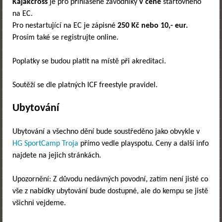
Kajakcross
je pro přihlášené závodníky
v ceně
startovného
na EC.
Pro nestartující na EC je zápisné
250 Kč nebo 10,- eur.
Prosím také se registrujte online.
Poplatky se budou platit na místě při akreditaci.
Soutěží se dle platných ICF freestyle pravidel.
Ubytování
Ubytování a všechno dění bude soustředěno jako obvykle v
HG SportCamp Troja
přímo vedle playspotu. Ceny a další info
najdete na jejich stránkách.
Upozornění: Z důvodu nedávných povodní, zatím není jisté co
vše z nabídky ubytování bude dostupné, ale do kempu se jistě
všichni vejdeme.