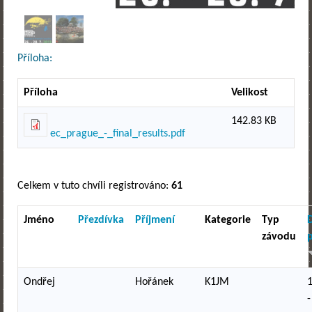
Příloha:
Příloha
Velikost
142.83 KB
ec_prague_-_final_results.pdf
Celkem v tuto chvíli registrováno:
61
Jméno
Přezdívka
Příjmení
Kategorie
Typ
závodu
p
Ondřej
Hořánek
K1JM
-