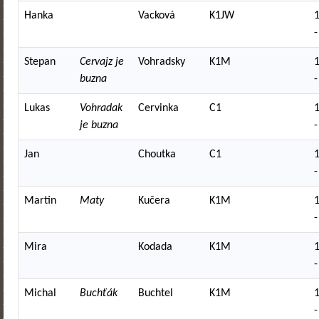
Hanka
Vacková
K1JW
-
Stepan
Cervajz je
Vohradsky
K1M
buzna
-
Lukas
Vohradak
Cervinka
C1
je buzna
-
Jan
Choutka
C1
-
Martin
Maty
Kučera
K1M
-
Mira
Kodada
K1M
-
Michal
Buchťák
Buchtel
K1M
-