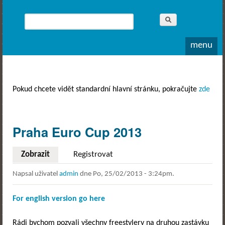
Whitewater
Rodea o.s.
Hledat
Vyhledávání
menu
Pokud chcete vidět standardní hlavní stránku, pokračujte
zde
Praha Euro Cup 2013
Zobrazit
(aktivní záložka)
Registrovat
Napsal uživatel
admin
dne
Po, 25/02/2013 - 3:24pm
.
For english version go here
Rádi bychom pozvali všechny freestylery na druhou zastávku