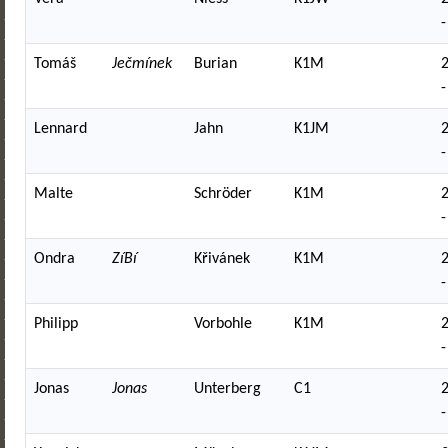
-
Tomáš
Ječmínek
Burian
K1M
-
Lennard
Jahn
K1JM
-
Malte
Schröder
K1M
-
Ondra
ZíBí
Křivánek
K1M
-
Philipp
Vorbohle
K1M
-
Jonas
Jonas
Unterberg
C1
-