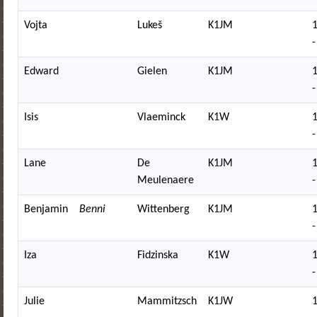
Vojta
Lukeš
K1JM
-
Edward
Gielen
K1JM
-
Isis
Vlaeminck
K1W
-
Lane
De
K1JM
Meulenaere
-
Benjamin
Benni
Wittenberg
K1JM
-
Iza
Fidzinska
K1W
-
Julie
Mammitzsch
K1JW