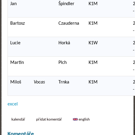
Jan
Špindler
K1M
-
Bartosz
Czauderna
K1M
-
Lucie
Horká
K1W
-
Martin
Plch
K1M
-
Miloš
Vocas
Trnka
K1M
-
excel
kalendář
přidat komentář
english
Komentáře