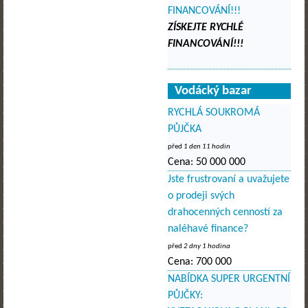
FINANCOVÁNÍ!!!
ZÍSKEJTE RYCHLÉ
FINANCOVÁNÍ!!!
Vodácký bazar
RYCHLÁ SOUKROMÁ
PŮJČKA
před
1 den 11 hodin
Cena:
50 000 000
Jste frustrovaní a uvažujete
o prodeji svých
drahocenných cenností za
naléhavé finance?
před
2 dny 1 hodina
Cena:
700 000
NABÍDKA SUPER URGENTNÍ
PŮJČKY: