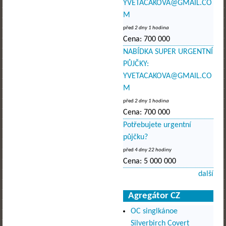
YVETACAKOVA@GMAIL.CO
M
před
2 dny 1 hodina
Cena:
700 000
NABÍDKA SUPER URGENTNÍ
PŮJČKY:
YVETACAKOVA@GMAIL.CO
M
před
2 dny 1 hodina
Cena:
700 000
Potřebujete urgentní
půjčku?
před
4 dny 22 hodiny
Cena:
5 000 000
další
Agregátor CZ
OC singlkánoe
Silverbirch Covert