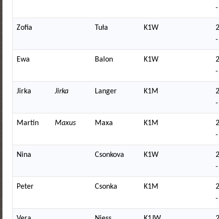
-
Zofia
Tuła
K1W
-
Ewa
Balon
K1W
-
Jirka
Jirka
Langer
K1M
-
Martin
Maxus
Maxa
K1M
-
Nina
Csonkova
K1W
-
Peter
Csonka
K1M
-
Vera
Niess
K1JW