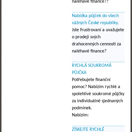
naléhavé finance??
Nabídka půjček do všech
vážných České republiky.
Jste frustrovaní a uvažujete
o prodeji svých
drahocenných cenností za
naléhavé finance?
RYCHLÁ SOUKROMÁ
PŮJČKA
Potřebujete finanční
pomoc? Nabízím rychlé a
spolehlivé soukromé půjčky
za individuálně sjednaných
podmínek.
Nabízím:
ZÍSKEJTE RYCHLÉ