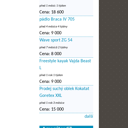
před
1 měsíc 1 týden
Cena:
18 600
pádlo Braca IV 705
před
4 měsíce 4 týdny
Cena:
9 000
Wave sport ZG 54
před
7 měsíců 2 týdny
Cena:
8 000
Freestyle kayak Vajda Beast
L
před
1 rok 1 týden
Cena:
9 000
Prodej suchý oblek Kokatat
Goretex XXL
před
1 rok 3 měsíce
Cena:
15 000
další