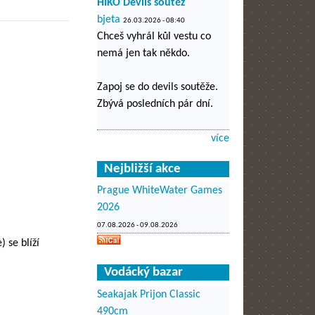
HIKO Devils soutěž
bjeta
26.03.2026 - 08:40
Chceš vyhrál kůl vestu co
nemá jen tak někdo.
Zapoj se do devils soutěže.
Zbývá posledních pár dní.
více
Nejbližší akce
Prague WhiteWater Games
2026
07.08.2026
-
09.08.2026
 se blíží
Vodácký bazar
Seakajak Prijon Classic
490cm