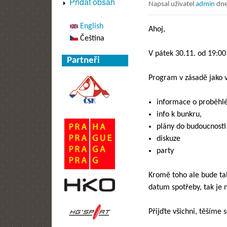
Přidat obsah
Napsal uživatel
admin
dn
English
Ahoj,
Čeština
V pátek 30.11. od 19:0
Partneři
Program v zásadě jako 
informace o proběhl
info k bunkru,
plány do budoucnosti 
diskuze
party
Kromě toho ale bude tah
datum spotřeby, tak je 
Přijďte všichni, těšíme 