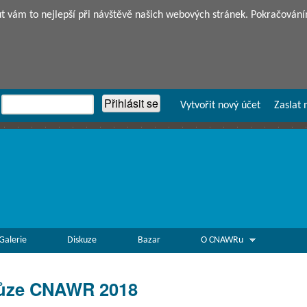
Přejít k hlavnímu obsahu
vám to nejlepší při návštěvě našich webových stránek. Pokračování
Vytvořit nový účet
Zaslat 
Galerie
Diskuze
Bazar
O CNAWRu
hůze CNAWR 2018