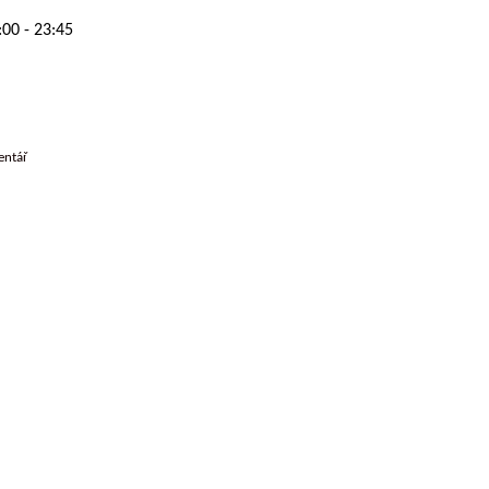
:00
-
23:45
entář