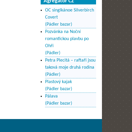
Agregátor CZ
OC singlkánoe Silverbirch
Covert
(Pádler bazar)
Pozvánka na Noční
romantickou plavbu po
Ohři
(Pádler)
Petra Plecitá – raftaři jsou
taková moje druhá rodina
(Pádler)
Plastový kajak
(Pádler bazar)
Pálava
(Pádler bazar)