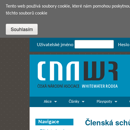
Tento web používá soubory cookie, které nám pomohou poskytnout 
těchto souborů cookie
Přihlášení
Uživatelské jméno
Heslo
CNAWR -
Česká
Národní
Asociace
Main menu
Whitewater
Akce
Články
Playspoty
Rodea o.s.
Členská sc
Navigace