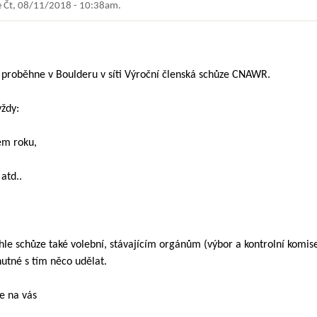
e
Čt, 08/11/2018 - 10:38am
.
0 proběhne v Boulderu v síti Výroční členská schůze CNAWR.
vždy:
ém roku,
atd..
le schůze také volební, stávajícím orgánům (výbor a kontrolní komise)
nutné s tím něco udělat.
se na vás