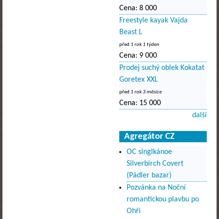
Cena:
8 000
Freestyle kayak Vajda
Beast L
před
1 rok 1 týden
Cena:
9 000
Prodej suchý oblek Kokatat
Goretex XXL
před
1 rok 3 měsíce
Cena:
15 000
další
Agregátor CZ
OC singlkánoe
Silverbirch Covert
(Pádler bazar)
Pozvánka na Noční
romantickou plavbu po
Ohři