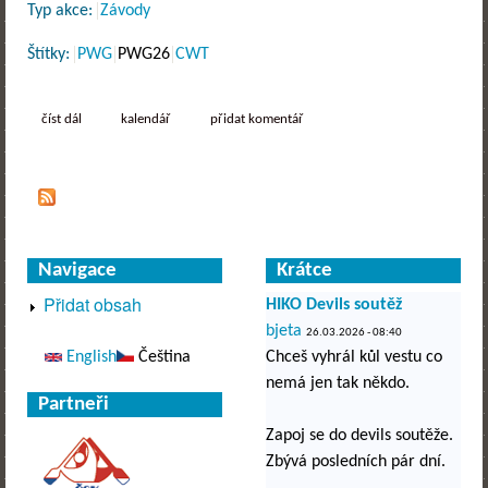
Typ akce:
Závody
Štítky:
PWG
PWG26
CWT
číst dál
prague whitewater games 2026
kalendář
přidat komentář
Navigace
Krátce
Přidat obsah
HIKO Devils soutěž
bjeta
26.03.2026 - 08:40
English
Čeština
Chceš vyhrál kůl vestu co
nemá jen tak někdo.
Partneři
Zapoj se do devils soutěže.
Zbývá posledních pár dní.