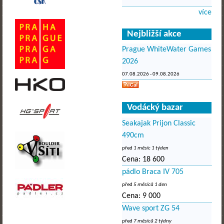
více
Nejbližší akce
Prague WhiteWater Games
2026
07.08.2026
-
09.08.2026
Vodácký bazar
Seakajak Prijon Classic
490cm
před
1 měsíc 1 týden
Cena:
18 600
pádlo Braca IV 705
před
5 měsíců 1 den
Cena:
9 000
Wave sport ZG 54
před
7 měsíců 2 týdny