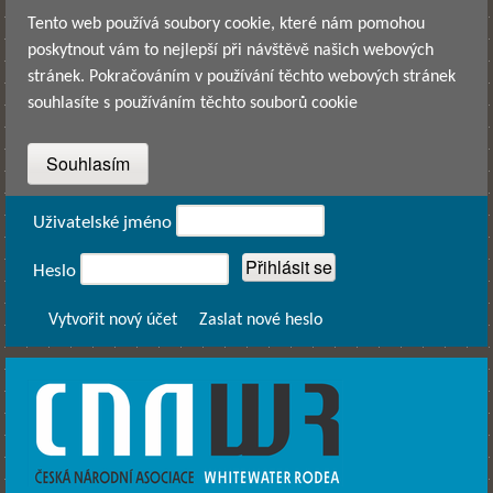
Přejít k hlavnímu obsahu
Tento web používá soubory cookie, které nám pomohou
poskytnout vám to nejlepší při návštěvě našich webových
stránek. Pokračováním v používání těchto webových stránek
souhlasíte s používáním těchto souborů cookie
Přihlášení
Uživatelské jméno
Heslo
Vytvořit nový účet
Zaslat nové heslo
CNAWR -
Česká
Národní
Asociace