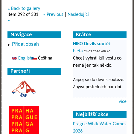
« Back to gallery
Item 292 of 331
« Previous
|
Následující
»
Navigace
Krátce
Přidat obsah
HIKO Devils soutěž
bjeta
26.03.2026 - 08:40
English
Čeština
Chceš vyhrál kůl vestu co
nemá jen tak někdo.
Partneři
Zapoj se do devils soutěže.
Zbývá posledních pár dní.
více
Nejbližší akce
Prague WhiteWater Games
2026