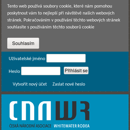
Přejít k hlavnímu obsahu
Tento web používá soubory cookie, které nám pomohou
poskytnout vám to nejlepší při návštěvě našich webových
stránek. Pokračováním v používání těchto webových stránek
souhlasíte s používáním těchto souborů cookie
Přihlášení
Uživatelské jméno
Heslo
Vytvořit nový účet
Zaslat nové heslo
CNAWR -
Česká
Národní
Asociace