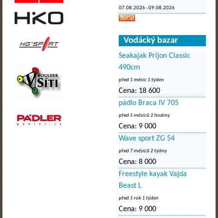
07.08.2026
-
09.08.2026
Vodácký bazar
Seakajak Prijon Classic
490cm
před
1 měsíc 1 týden
Cena:
18 600
pádlo Braca IV 705
před
5 měsíců 2 hodiny
Cena:
9 000
Wave sport ZG 54
před
7 měsíců 2 týdny
Cena:
8 000
Freestyle kayak Vajda
Beast L
před
1 rok 1 týden
Cena:
9 000