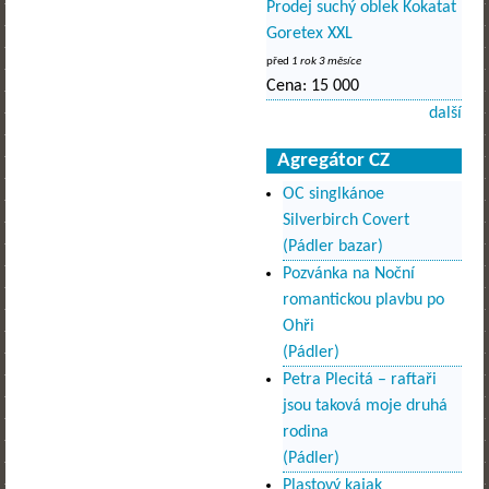
Prodej suchý oblek Kokatat
Goretex XXL
před
1 rok 3 měsíce
Cena:
15 000
další
Agregátor CZ
OC singlkánoe
Silverbirch Covert
(Pádler bazar)
Pozvánka na Noční
romantickou plavbu po
Ohři
(Pádler)
Petra Plecitá – raftaři
jsou taková moje druhá
rodina
(Pádler)
Plastový kajak