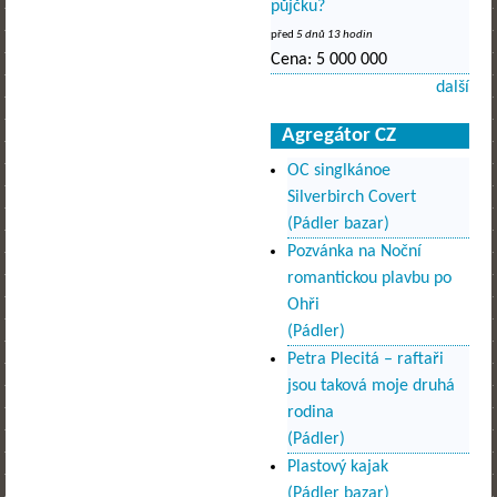
půjčku?
před
5 dnů 13 hodin
Cena:
5 000 000
další
Agregátor CZ
OC singlkánoe
Silverbirch Covert
(Pádler bazar)
Pozvánka na Noční
romantickou plavbu po
Ohři
(Pádler)
Petra Plecitá – raftaři
jsou taková moje druhá
rodina
(Pádler)
Plastový kajak
(Pádler bazar)