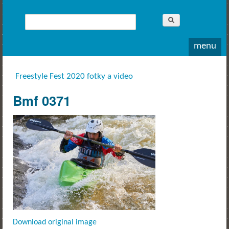
Whitewater
Rodea o.s.
Hledat
Vyhledávání
menu
Freestyle Fest 2020 fotky a video
Jste zde
Bmf 0371
Download original image