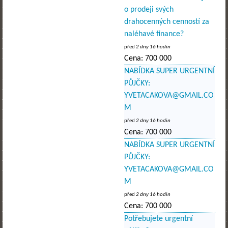
o prodeji svých
drahocenných cenností za
naléhavé finance?
před
2 dny 16 hodin
Cena:
700 000
NABÍDKA SUPER URGENTNÍ
PŮJČKY:
YVETACAKOVA@GMAIL.CO
M
před
2 dny 16 hodin
Cena:
700 000
NABÍDKA SUPER URGENTNÍ
PŮJČKY:
YVETACAKOVA@GMAIL.CO
M
před
2 dny 16 hodin
Cena:
700 000
Potřebujete urgentní