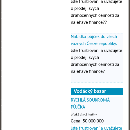
Jste frustrovaní a uvažujete
o prodeji svých
drahocenných cenností za
naléhavé finance??
Nabídka půjček do všech
vážných České republiky.
Jste frustrovaní a uvažujete
o prodeji svých
drahocenných cenností za
naléhavé finance?
Vodácký bazar
RYCHLÁ SOUKROMÁ
PŮJČKA
před
2 dny 2 hodiny
Cena:
50 000 000
Jste frustrovaní a uvažujete