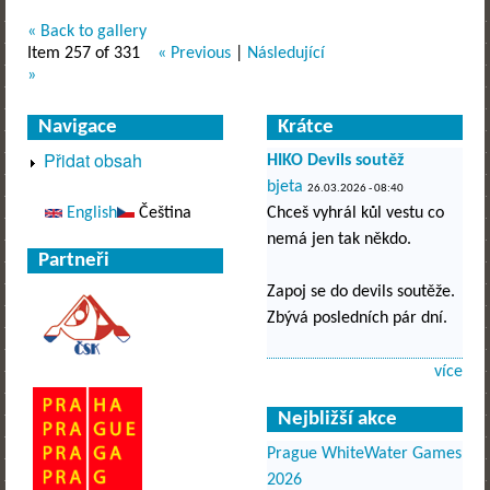
« Back to gallery
Item 257 of 331
« Previous
|
Následující
»
Navigace
Krátce
Přidat obsah
HIKO Devils soutěž
bjeta
26.03.2026 - 08:40
English
Čeština
Chceš vyhrál kůl vestu co
nemá jen tak někdo.
Partneři
Zapoj se do devils soutěže.
Zbývá posledních pár dní.
více
Nejbližší akce
Prague WhiteWater Games
2026