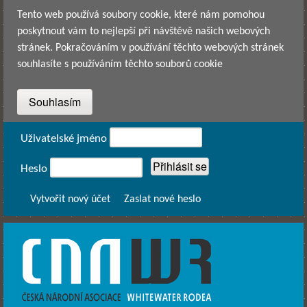
Přejít k hlavnímu obsahu
Tento web používá soubory cookie, které nám pomohou
poskytnout vám to nejlepší při návštěvě našich webových
stránek. Pokračováním v používání těchto webových stránek
souhlasíte s používáním těchto souborů cookie
Přihlášení
Uživatelské jméno
Heslo
Vytvořit nový účet
Zaslat nové heslo
CNAWR -
Česká
Národní
Asociace