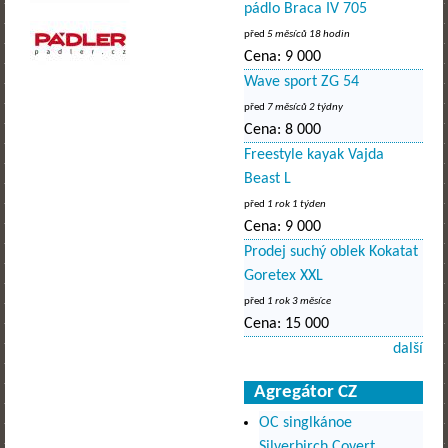
pádlo Braca IV 705
před
5 měsíců 18 hodin
Cena:
9 000
Wave sport ZG 54
před
7 měsíců 2 týdny
Cena:
8 000
Freestyle kayak Vajda
Beast L
před
1 rok 1 týden
Cena:
9 000
Prodej suchý oblek Kokatat
Goretex XXL
před
1 rok 3 měsíce
Cena:
15 000
další
Agregátor CZ
OC singlkánoe
Silverbirch Covert