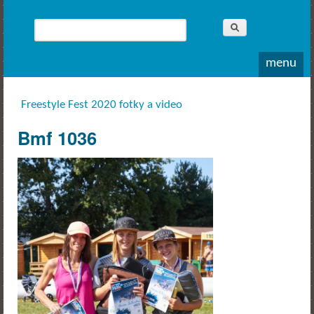
Whitewater
Rodea o.s.
Hledat
Vyhledávání
menu
Freestyle Fest 2020 fotky a video
Jste zde
Bmf 1036