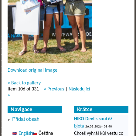
Download original image
« Back to gallery
Item 106 of 331
« Previous
|
Následující
»
Navigace
Krátce
Přidat obsah
HIKO Devils soutěž
bjeta
26.03.2026 - 08:40
English
Čeština
Chceš vyhrál kůl vestu co