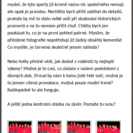
myslel, že tyto sporty již kromě názvu nic společného nemají,
ale opak je pravdou. Nechtěla bych příliš zabíhat do detailů,
protože by mě to stálo velké usilí při studování historických
pramenů a na to nemám přiliš chuť. Chtěla bych jen
poukázat to, co je na první pohled patrné. Myslím, že
přiložené fotografie nepotřebují již žádný obsáhlý komentář.
Co myslíte, je červená skutečně jenom náhoda?
Nebo holky přešně vědí, jak dostat z rodeistů ty nejlepší
výkony? Možná je to cosi, co zůslalo v našem podvědomí z
dávných dob, (Freud by nám k tomu jistě řekl své), možná je
to jenom cílená provokace, možná pouze modní trend?
Každopádně to ale funguje.
A ještě jedna kontrolní otázka na závěr. Poznáte tu svou?