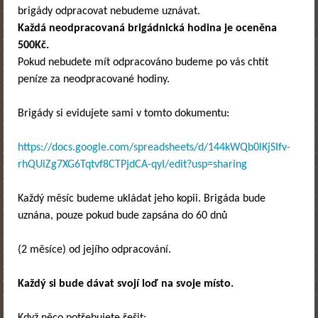
brigády odpracovat nebudeme uznávat.
Každá neodpracovaná brigádnická hodina je oceněna
500Kč.
Pokud nebudete mít odpracováno budeme po vás chtít
peníze za neodpracované hodiny.
Brigády si evidujete sami v tomto dokumentu:
https://docs.google.com/spreadsheets/d/144kWQb0lKjSIfv-
rhQUiZg7XG6Tqtvf8CTPjdCA-qyI/edit?usp=sharing
Každý měsíc budeme ukládat jeho kopii. Brigáda bude
uznána, pouze pokud bude zapsána do 60 dnů
(2 měsíce) od jejího odpracování.
K
aždý si bude dávat svojí loď na svoje místo.
Když něco potřebujete řešit: