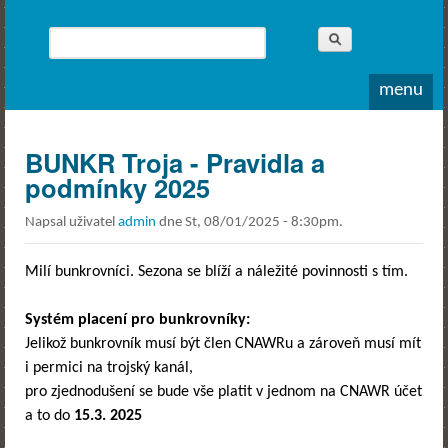
Whitewater
Rodea o.s.
Hledat
Vyhledávání
menu
BUNKR Troja - Pravidla a
podmínky 2025
Napsal uživatel
admin
dne
St, 08/01/2025 - 8:30pm
.
Milí bunkrovníci. Sezona se blíží a náležité povinnosti s tím.
Systém placení pro bunkrovníky:
Jelikož bunkrovník musí být člen CNAWRu a zároveň musí mít
i permici na trojský kanál,
pro zjednodušení se bude vše platit v jednom na CNAWR účet
a to do
15.3. 2025