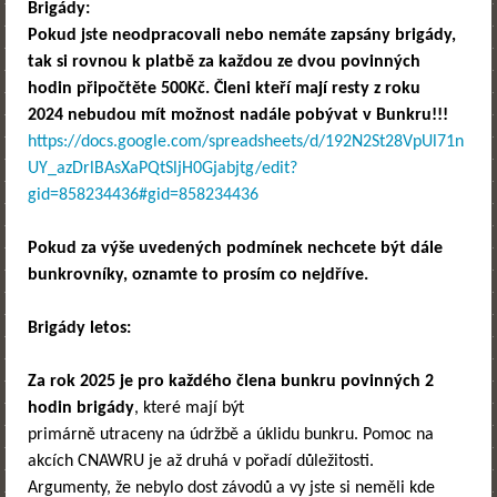
Brigády:
Pokud jste neodpracovali nebo nemáte zapsány brigády,
tak si rovnou k platbě za každou ze dvou povinných
hodin
připočtěte 500Kč. Členi kteří mají resty z roku
2024 nebudou mít možnost nadále pobývat v Bunkru!!!
https://docs.google.com/spreadsheets/d/192N2St28VpUl71n
UY_azDrlBAsXaPQtSljH0Gjabjtg/edit?
gid=858234436#gid=858234436
Pokud za výše uvedených podmínek nechcete být dále
bunkrovníky, oznamte to prosím co nejdříve.
Brigády letos:
Za rok 2025 je pro každého člena bunkru povinných 2
hodin brigády
, které mají být
primárně utraceny na údržbě a úklidu bunkru. Pomoc na
akcích CNAWRU je až druhá v pořadí důležitosti.
Argumenty, že nebylo dost závodů a vy jste si neměli kde