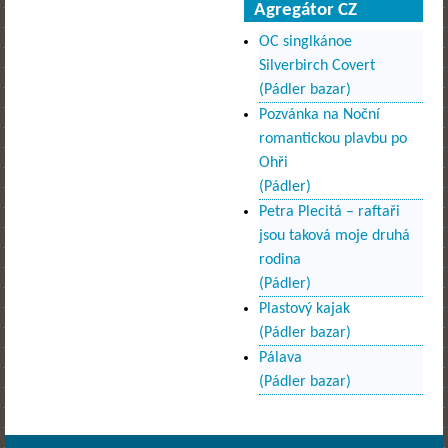
Agregátor CZ
OC singlkánoe
Silverbirch Covert
(Pádler bazar)
Pozvánka na Noční
romantickou plavbu po
Ohři
(Pádler)
Petra Plecitá – raftaři
jsou taková moje druhá
rodina
(Pádler)
Plastový kajak
(Pádler bazar)
Pálava
(Pádler bazar)