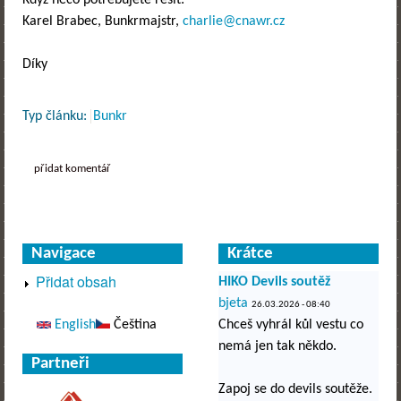
Karel Brabec, Bunkrmajstr,
charlie@cnawr.cz
Díky
Typ článku:
Bunkr
přidat komentář
Navigace
Krátce
Přidat obsah
HIKO Devils soutěž
bjeta
26.03.2026 - 08:40
English
Čeština
Chceš vyhrál kůl vestu co
nemá jen tak někdo.
Partneři
Zapoj se do devils soutěže.