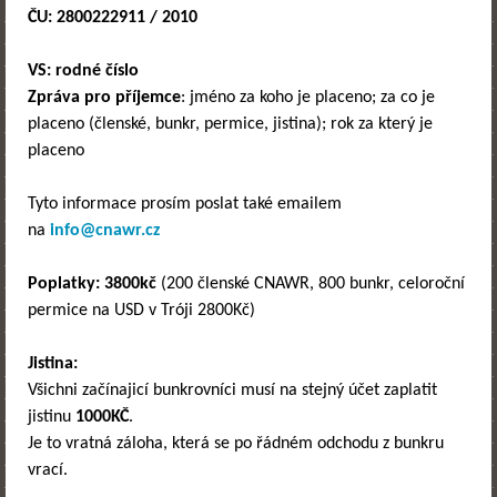
ČU: 2800222911 / 2010
VS: rodné číslo
Zpráva pro příjemce
: jméno za koho je placeno; za co je
placeno (členské, bunkr, permice, jistina); rok za který je
placeno
Tyto informace prosím poslat také emailem
na
info@cnawr.cz
Poplatky:
3800kč
(200 členské CNAWR, 800 bunkr, celoroční
permice na USD v Tróji 2800Kč)
Jistina:
Všichni začínajicí bunkrovníci musí na stejný účet zaplatit
jistinu
1000KČ
.
Je to vratná záloha, která se po řádném odchodu z bunkru
vrací.