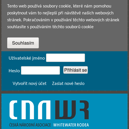
Přejít k hlavnímu obsahu
Tento web používá soubory cookie, které nám pomohou
poskytnout vám to nejlepší při návštěvě našich webových
stránek. Pokračováním v používání těchto webových stránek
souhlasíte s používáním těchto souborů cookie
Přihlášení
Uživatelské jméno
Heslo
Vytvořit nový účet
Zaslat nové heslo
CNAWR -
Česká
Národní
Asociace