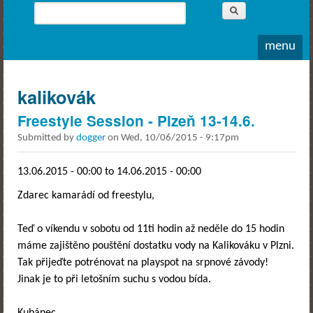
Whitewater
Search
Rodeo
Search form
menu
kalikovák
Freestyle Session - Plzeň 13-14.6.
Submitted by
dogger
on
Wed, 10/06/2015 - 9:17pm
13.06.2015 - 00:00
to
14.06.2015 - 00:00
Zdarec kamarádí od freestylu,
Teď o víkendu v sobotu od 11ti hodin až neděle do 15 hodin
máme zajištěno pouštění dostatku vody na Kalikováku v Plzni.
Tak přijeďte potrénovat na playspot na srpnové závody!
Jinak je to při letošním suchu s vodou bída.