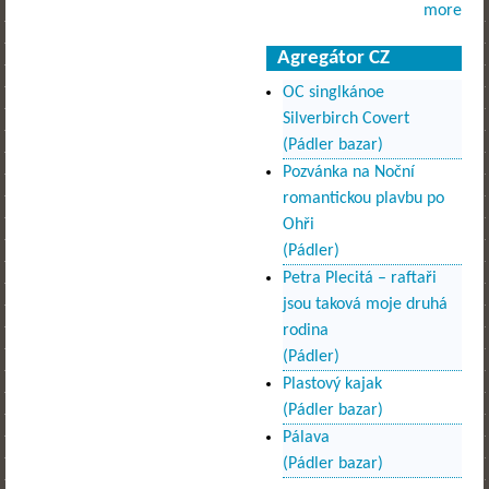
more
Agregátor CZ
OC singlkánoe
Silverbirch Covert
(Pádler bazar)
Pozvánka na Noční
romantickou plavbu po
Ohři
(Pádler)
Petra Plecitá – raftaři
jsou taková moje druhá
rodina
(Pádler)
Plastový kajak
(Pádler bazar)
Pálava
(Pádler bazar)