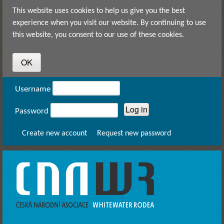
Skip to main content
This website uses cookies to help us give you the best
experience when you visit our website. By continuing to use
this website, you consent to our use of these cookies.
User login
Username
Password
Create new account
Request new password
CNAWR -
Czech
National
Asociation
of