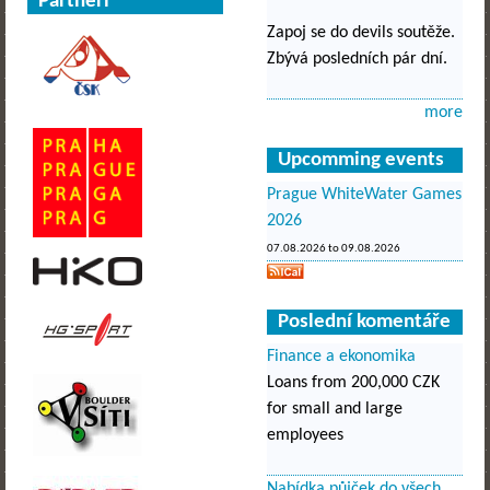
Partneři
Zapoj se do devils soutěže.
Zbývá posledních pár dní.
more
Upcomming events
Prague WhiteWater Games
2026
07.08.2026
to
09.08.2026
Poslední komentáře
Finance a ekonomika
Loans from 200,000 CZK
for small and large
employees
Nabídka půjček do všech