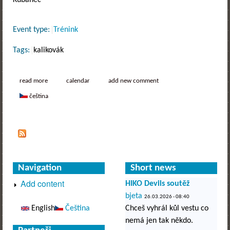
Kubánec
Event type:
Trénink
Tags:
kalikovák
read more
about freestyle session - plzeň 13-14.6.
calendar
add new comment
čeština
Navigation
Short news
Add content
HIKO Devils soutěž
bjeta
26.03.2026 - 08:40
English
Čeština
Chceš vyhrál kůl vestu co
nemá jen tak někdo.