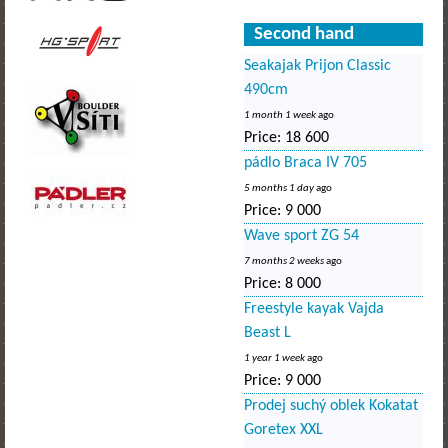
Second hand
Seakajak Prijon Classic
490cm
1 month 1 week
ago
Price:
18 600
pádlo Braca IV 705
5 months 1 day
ago
Price:
9 000
Wave sport ZG 54
7 months 2 weeks
ago
Price:
8 000
Freestyle kayak Vajda
Beast L
1 year 1 week
ago
Price:
9 000
Prodej suchý oblek Kokatat
Goretex XXL