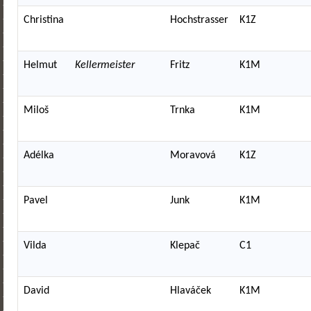
Christina
Hochstrasser
K1Z
Helmut
Kellermeister
Fritz
K1M
Miloš
Trnka
K1M
Adélka
Moravová
K1Z
Pavel
Junk
K1M
Vilda
Klepač
C1
David
Hlaváček
K1M