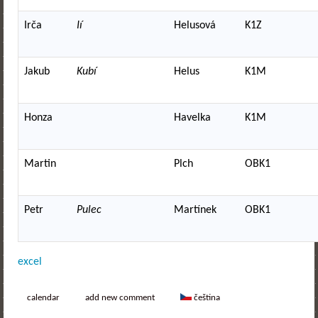
Irča
Ií
Helusová
K1Z
Jakub
Kubí
Helus
K1M
Honza
Havelka
K1M
Martin
Plch
OBK1
Petr
Pulec
Martínek
OBK1
excel
calendar
add new comment
čeština