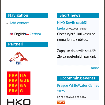
Navigation
Short news
Add content
HIKO Devils soutěž
bjeta
26.03.2026 - 08:40
English
Čeština
Chceš vyhrál kůl vestu co
nemá jen tak někdo.
Partneři
Zapoj se do devils soutěže.
Zbývá posledních pár dní.
more
Upcomming events
Prague WhiteWater Games
2026
07.08.2026
to
09.08.2026