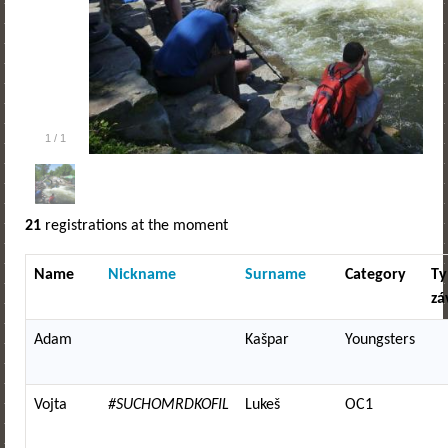
1
/
1
21
registrations at the moment
Name
Nickname
Surname
Category
Ty
zá
Adam
Kašpar
Youngsters
Vojta
#SUCHOMRDKOFIL
Lukeš
OC1