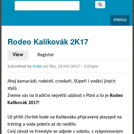
Whitewater
Search
Rodeo
Search form
menu
Rodeo Kalikovák 2K17
View
(active tab)
Register
Submitted by
Pulec
on
Thu, 25/05/2017 - 1:01pm
Ahoj kamarádi; rodeisti, creekaři, SUpeři i vodáci jiných
stylů.
Zveme vás na tradiční největší událost v Plzni a to je
Rodeo
Kalikovák 2017!
Už příští čtvrtek bude na Kalikováku připravený playspot na
tréning a voda poteče až do neděle.
Celý závod ve freestyle se odjede v sobotu, s vyšponovaným