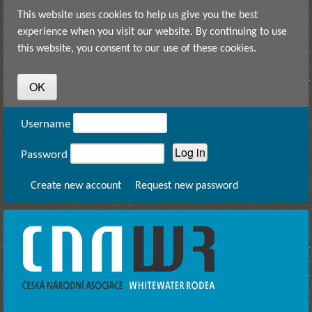
Skip to main content
This website uses cookies to help us give you the best
experience when you visit our website. By continuing to use
this website, you consent to our use of these cookies.
User login
Username
Password
Create new account
Request new password
CNAWR -
Czech
National
Asociation
of