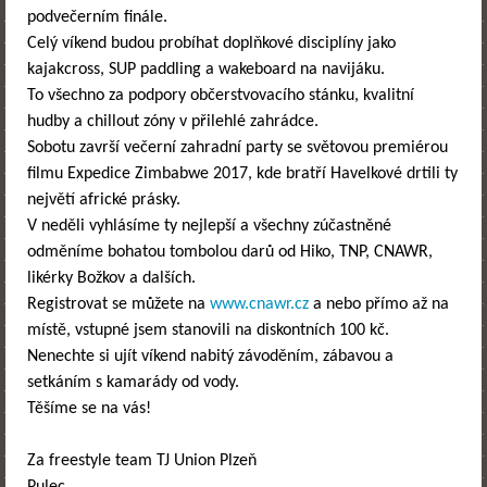
podvečerním finále.
Celý víkend budou probíhat doplňkové disciplíny jako
kajakcross, SUP paddling a wakeboard na navijáku.
To všechno za podpory občerstvovacího stánku, kvalitní
hudby a chillout zóny v přilehlé zahrádce.
Sobotu završí večerní zahradní party se světovou premiérou
filmu Expedice Zimbabwe 2017, kde bratří Havelkové drtili ty
největí africké prásky.
V neděli vyhlásíme ty nejlepší a všechny zúčastněné
odměníme bohatou tombolou darů od Hiko, TNP, CNAWR,
likérky Božkov a dalších.
Registrovat se můžete na
www.cnawr.cz
a nebo přímo až na
místě, vstupné jsem stanovili na diskontních 100 kč.
Nenechte si ujít víkend nabitý závoděním, zábavou a
setkáním s kamarády od vody.
Těšíme se na vás!
Za freestyle team TJ Union Plzeň
Pulec