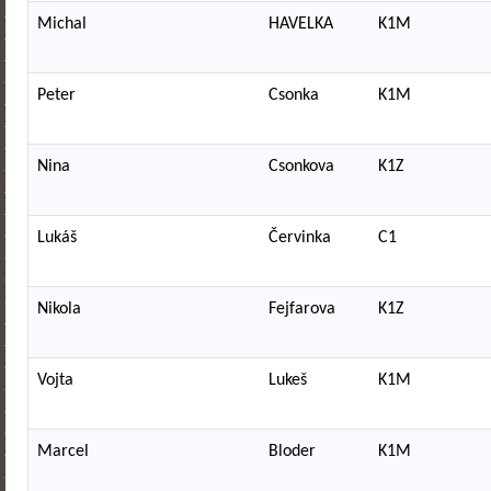
Michal
HAVELKA
K1M
Peter
Csonka
K1M
Nina
Csonkova
K1Z
Lukáš
Červinka
C1
Nikola
Fejfarova
K1Z
Vojta
Lukeš
K1M
Marcel
Bloder
K1M