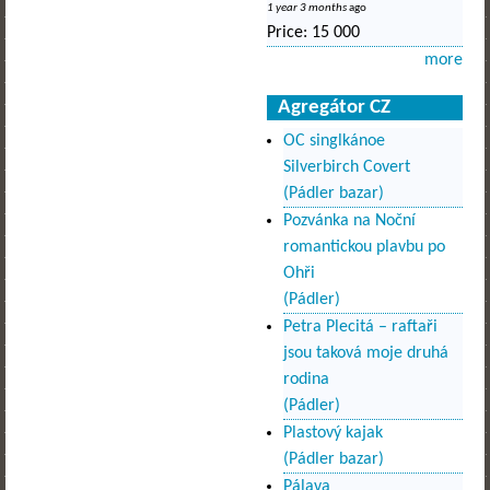
1 year 3 months
ago
Price:
15 000
more
Agregátor CZ
OC singlkánoe
Silverbirch Covert
(Pádler bazar)
Pozvánka na Noční
romantickou plavbu po
Ohři
(Pádler)
Petra Plecitá – raftaři
jsou taková moje druhá
rodina
(Pádler)
Plastový kajak
(Pádler bazar)
Pálava