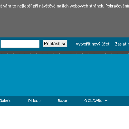
Přejít k hlavnímu obsahu
vám to nejlepší při návštěvě našich webových stránek. Pokračování
Vytvořit nový účet
Zaslat 
Galerie
Diskuze
Bazar
O CNAWRu