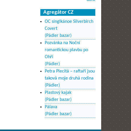
Agregátor CZ
OC singlkánoe Silverbirch
Covert
(Pádler bazar)
Pozvánka na Noční
romantickou plavbu po
Ohři
(Pádler)
Petra Plecitá – raftaři jsou
taková moje druhá rodina
(Pádler)
Plastový kajak
(Pádler bazar)
Pálava
(Pádler bazar)