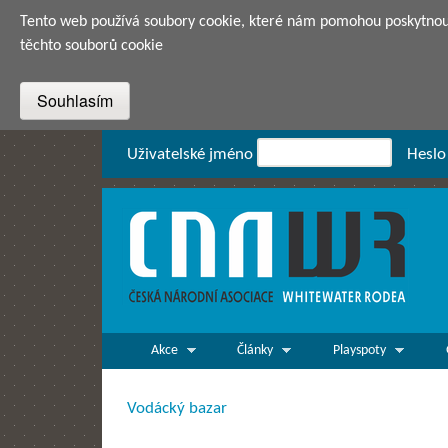
Tento web používá soubory cookie, které nám pomohou poskytnout 
těchto souborů cookie
Přihlášení
Uživatelské jméno
Heslo
CNAWR -
Česká
Národní
Asociace
Main menu
Whitewater
Akce
Články
Playspoty
Rodea o.s.
Vodácký bazar
Jste zde