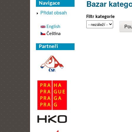
Bazar katego
Navigace
Přidat obsah
Filtr kategorie
English
Čeština
Partneři