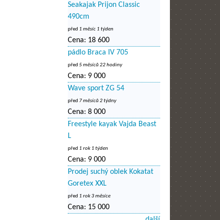
Seakajak Prijon Classic
490cm
před
1 měsíc 1 týden
Cena:
18 600
pádlo Braca IV 705
před
5 měsíců 22 hodiny
Cena:
9 000
Wave sport ZG 54
před
7 měsíců 2 týdny
Cena:
8 000
Freestyle kayak Vajda Beast
L
před
1 rok 1 týden
Cena:
9 000
Prodej suchý oblek Kokatat
Goretex XXL
před
1 rok 3 měsíce
Cena:
15 000
další