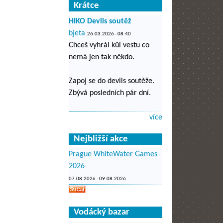
Krátce
HIKO Devils soutěž
bjeta
26.03.2026 - 08:40
Chceš vyhrál kůl vestu co
nemá jen tak někdo.
Zapoj se do devils soutěže.
Zbývá posledních pár dní.
více
Nejbližší akce
Prague WhiteWater Games
2026
07.08.2026
-
09.08.2026
Vodácký bazar